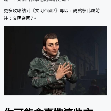
更多攻略請到《文明帝國7》專區，請點擊此處前
往：
文明帝國7
。