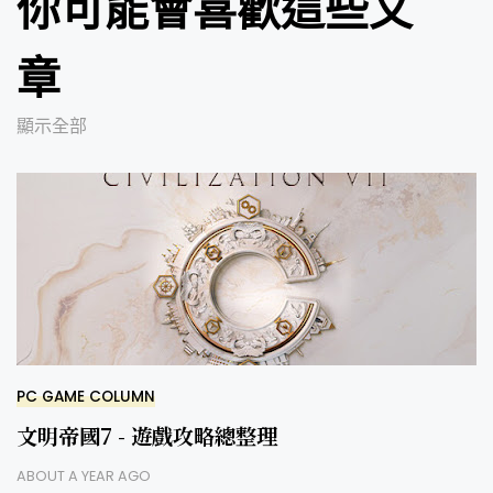
你可能會喜歡這些文
章
顯示全部
PC GAME COLUMN
文明帝國7 - 遊戲攻略總整理
ABOUT A YEAR AGO