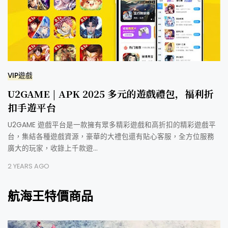
VIP遊戲
U2GAME | APK 2025 多元的遊戲禮包，福利折
扣手遊平台
U2GAME 遊戲平台是一款擁有眾多精彩遊戲和高折扣的精彩遊戲平
台，集結各種遊戲資源，豪華的大禮包還有貼心客服，全方位服務
廣大的玩家，收錄上千款遊…
2 YEARS AGO
航海王特價商品