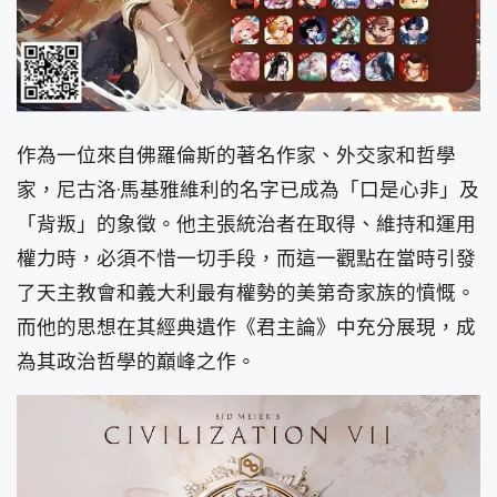
作為一位來自佛羅倫斯的著名作家、外交家和哲學
家，尼古洛·馬基雅維利的名字已成為「口是心非」及
「背叛」的象徵。他主張統治者在取得、維持和運用
權力時，必須不惜一切手段，而這一觀點在當時引發
了天主教會和義大利最有權勢的美第奇家族的憤慨。
而他的思想在其經典遺作《君主論》中充分展現，成
為其政治哲學的巔峰之作。