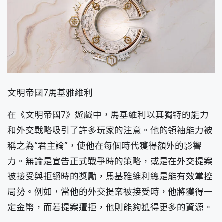
文明帝國7馬基雅維利
在《文明帝國7》遊戲中，馬基維利以其獨特的能力
和外交戰略吸引了許多玩家的注意。他的領袖能力被
稱之為“君主論”，使他在每個時代獲得額外的影響
力。無論是宣告正式戰爭時的策略，或是在外交提案
被接受與拒絕時的獎勵，馬基雅維利總是能有效掌控
局勢。例如，當他的外交提案被接受時，他將獲得一
定金幣，而若提案遭拒，他則能夠獲得更多的資源。