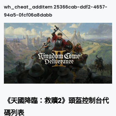
wh_cheat_addItem 25366cab-ddf2-4657-
94a5-0fcf06a8dabb
《天國降臨：救贖2》頭盔控制台代
碼列表