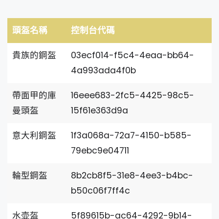
頭盔名稱
控制台代碼
貴族的鋼盔
03ecf014-f5c4-4eaa-bb64-
4a993ada4f0b
帶面甲的庫
16eee683-2fc5-4425-98c5-
曼頭盔
15f61e363d9a
意大利鋼盔
1f3a068a-72a7-4150-b585-
79ebc9e04711
輪型鋼盔
8b2cb8f5-31e8-4ee3-b4bc-
b50c06f7ff4c
水壶盔
5f89615b-ac64-4292-9b14-