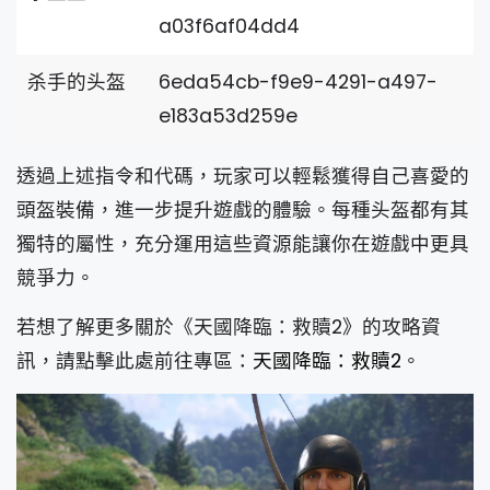
a03f6af04dd4
杀手的头盔
6eda54cb-f9e9-4291-a497-
e183a53d259e
透過上述指令和代碼，玩家可以輕鬆獲得自己喜愛的
頭盔裝備，進一步提升遊戲的體驗。每種头盔都有其
獨特的屬性，充分運用這些資源能讓你在遊戲中更具
競爭力。
若想了解更多關於《天國降臨：救贖2》的攻略資
訊，請點擊此處前往專區：
天國降臨：救贖2
。