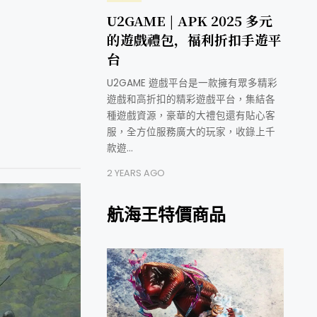
U2GAME | APK 2025 多元
的遊戲禮包，福利折扣手遊平
台
U2GAME 遊戲平台是一款擁有眾多精彩
遊戲和高折扣的精彩遊戲平台，集結各
種遊戲資源，豪華的大禮包還有貼心客
服，全方位服務廣大的玩家，收錄上千
款遊…
2 YEARS AGO
航海王特價商品