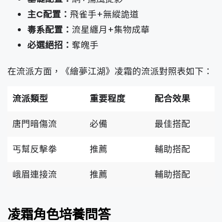
主C配置：
飛雀手+無縱詭道
毒系配置：
流星纏月+集物成華
必選絕招：
奪魄手
在流派方面，《繪夢江湖》凌霜的流派對照表如下：
流派類型
重要程度
配合效果
唐門暗傷流
必備
最佳搭配
丐幫反擊拳
推薦
輔助搭配
峨眉連接流
推薦
輔助搭配
凌霜角色培養問答