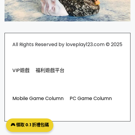
All Rights Reserved by loveplay123.com © 2025
VIP遊戲
福利遊戲平台
Mobile Game Column
PC Game Column
🎮 領取 0.1 折禮包碼