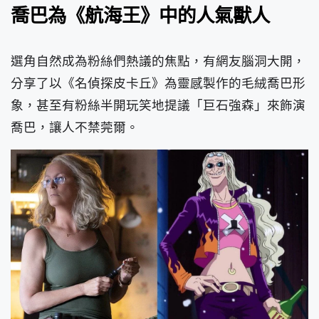
喬巴為《航海王》中的人氣獸人
選角自然成為粉絲們熱議的焦點，有網友腦洞大開，
分享了以《名偵探皮卡丘》為靈感製作的毛絨喬巴形
象，甚至有粉絲半開玩笑地提議「巨石強森」來飾演
喬巴，讓人不禁莞爾。