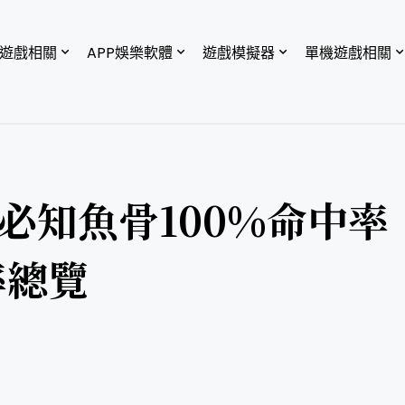
P遊戲相關
APP娛樂軟體
遊戲模擬器
單機遊戲相關
 必知魚骨100%命中率
率總覽