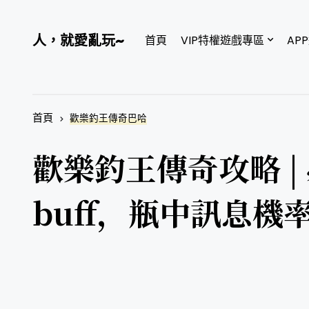
人，就愛亂玩~
首頁
VIP特權遊戲專區
AP
首頁
歡樂釣王傳奇巴哈
歡樂釣王傳奇攻略 |
buff，瓶中訊息機