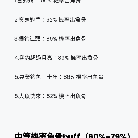
1.喜釣翁：100% 機率出魚骨
2.魔鬼釣手：92% 機率出魚骨
3.獨釣江頭：89% 機率出魚骨
4.我釣起過月亮：89% 機率出魚骨
5.專業釣魚三十年：86% 機率出魚骨
6.大魚快來：82% 機率出魚骨
中等機率魚骨buff（60%-79%）