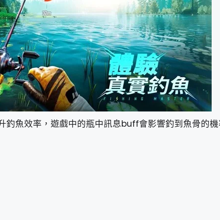
釣魚效率，遊戲中的瓶中訊息buff會影響釣到魚骨的