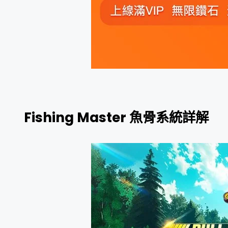
Fishing Master 魚骨系統詳解