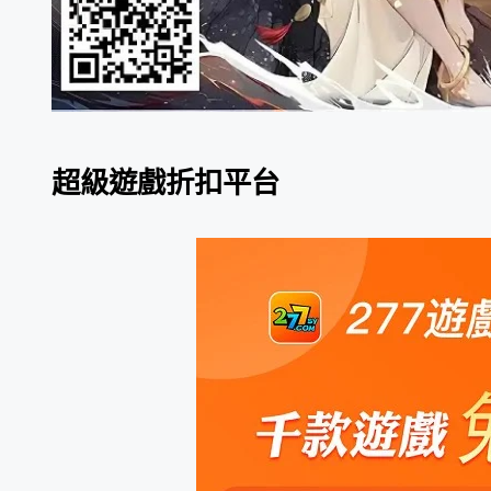
超級遊戲折扣平台