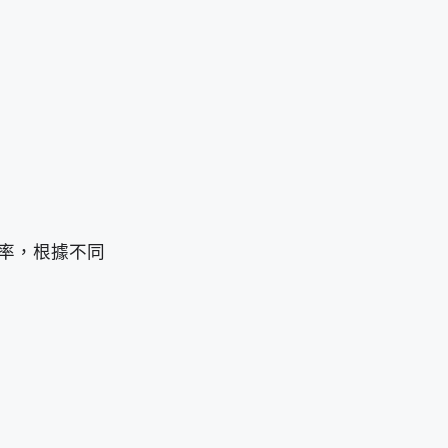
機率，根據不同