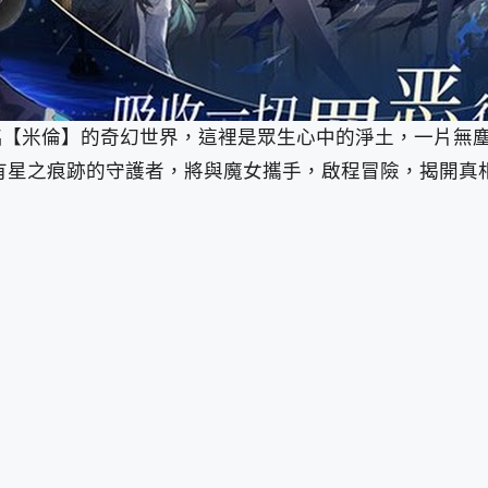
蒞臨【米倫】的奇幻世界，這裡是眾生心中的淨土，一片無
有星之痕跡的守護者，將與魔女攜手，啟程冒險，揭開真