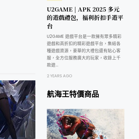
U2GAME | APK 2025 多元
的遊戲禮包，福利折扣手遊平
台
U2GAME 遊戲平台是一款擁有眾多精彩
遊戲和高折扣的精彩遊戲平台，集結各
種遊戲資源，豪華的大禮包還有貼心客
服，全方位服務廣大的玩家，收錄上千
款遊…
2 YEARS AGO
航海王特價商品