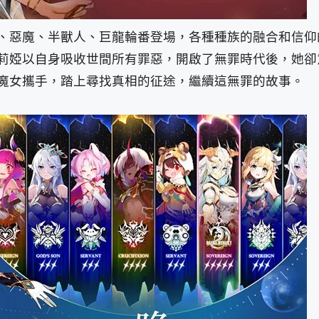
、惡魔、半獸人、巨龍輪番登場，各種種族的融合和信仰
莉婭以自身吸收世間所有罪惡，開啟了無罪時代後，她卻
魔女攜手，踏上尋找真相的征途，繼續這無罪的故事。