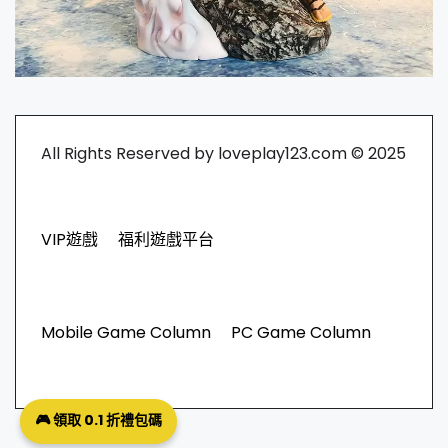
All Rights Reserved by loveplay123.com © 2025
VIP遊戲
福利遊戲平台
Mobile Game Column
PC Game Column
🎮 領取 0.1 折禮包碼