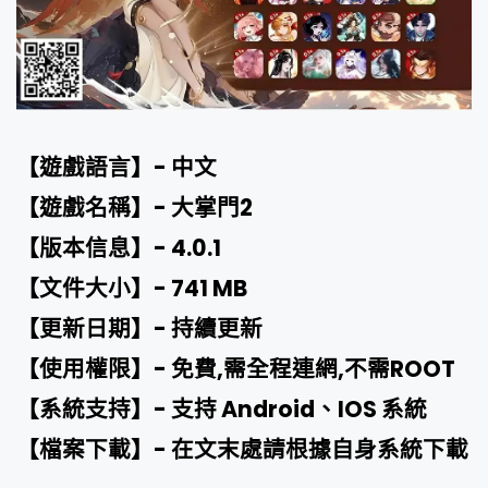
【遊戲語言】- 中文
【遊戲名稱】- 大掌門2
【版本信息】- 4.0.1
【文件大小】- 741 MB
【更新日期】- 持續更新
【使用權限】- 免費,需全程連網,不需ROOT
【系統支持】- 支持 Android、IOS 系統
【檔案下載】- 在文末處請根據自身系統下載