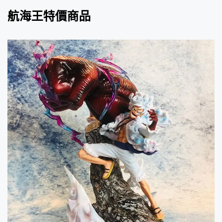
航海王特價商品