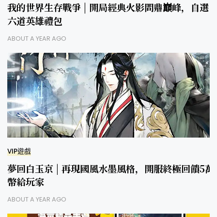
我的世界生存戰爭 | 開局經典火影問鼎巔峰，自選
六道英雄禮包
ABOUT A YEAR AGO
VIP遊戲
夢回白玉京 | 再現國風水墨風格，開服終極回饋5萬
幣給玩家
ABOUT A YEAR AGO