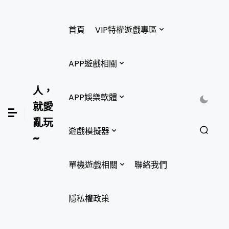
首頁
VIP特權遊戲專區
APP遊戲相關
人，
APP娛樂軟體
就愛
亂玩
遊戲模擬器
~
單機遊戲相關
聯絡我們
隱私權政策