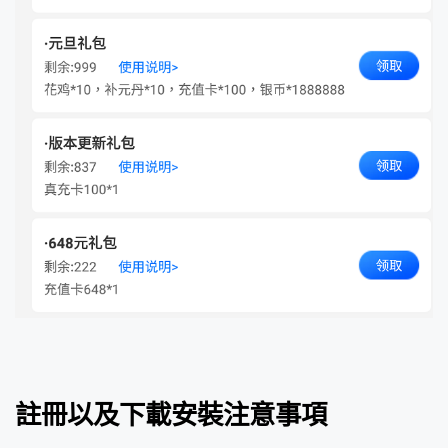
註冊以及下載安裝注意事項