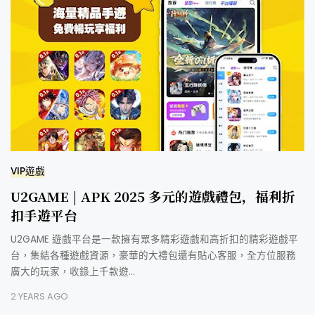
VIP遊戲
U2GAME | APK 2025 多元的遊戲禮包，福利折
扣手遊平台
U2GAME 遊戲平台是一款擁有眾多精彩遊戲和高折扣的精彩遊戲平
台，集結各種遊戲資源，豪華的大禮包還有貼心客服，全方位服務
廣大的玩家，收錄上千款遊…
2 YEARS AGO