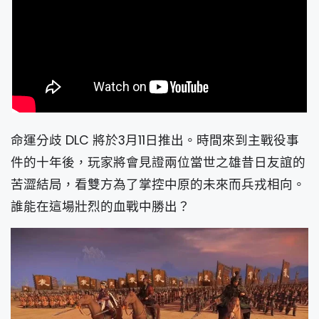
命運分歧 DLC 將於3月11日推出。時間來到主戰役事
件的十年後，玩家將會見證兩位當世之雄昔日友誼的
苦澀結局，看雙方為了掌控中原的未來而兵戎相向。
誰能在這場壯烈的血戰中勝出？