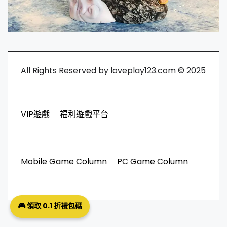
All Rights Reserved by loveplay123.com © 2025
VIP遊戲
福利遊戲平台
Mobile Game Column
PC Game Column
🎮 領取 0.1 折禮包碼