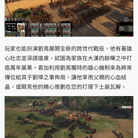
玩家也能扮演劉焉展開全新的跨世代戰役，他有著雄
心壯志並深謀遠慮，試圖為家族在大漢的餘暉之中打
造萬年基業。善加利用劉焉獨特的雄心機制來為將來
傳位給其子劉璋之事佈局，讓他享用父親的心血結
晶，或眼見他的精心策劃在您的打理下土崩瓦解。