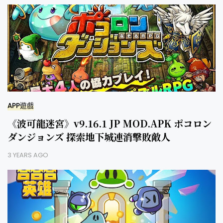
APP遊戲
《波可龍迷宮》v9.16.1 JP MOD.APK ポコロン
ダンジョンズ 探索地下城連消擊敗敵人
3 YEARS AGO