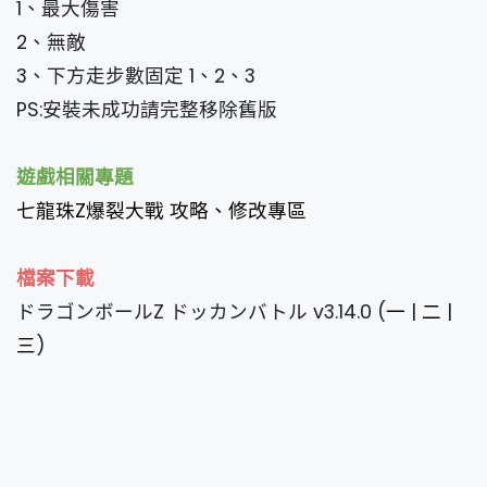
1、最大傷害
2、無敵
3、下方走步數固定 1、2、3
PS:安裝未成功請完整移除舊版
遊戲相關專題
七龍珠Z爆裂大戰 攻略、修改專區
檔案下載
ドラゴンボールZ ドッカンバトル v3.14.0 (
一
|
二
|
三
)