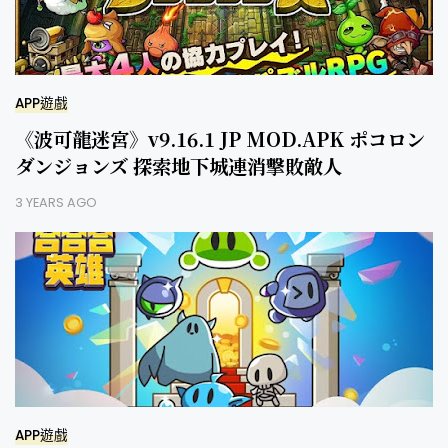
APP遊戲
《波可龍迷宮》v9.16.1 JP MOD.APK ポコロン
ダンジョンズ 探索地下城連消擊敗敵人
3 YEARS AGO
APP遊戲