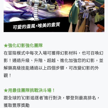
★強化幻影強化團隊
在冒險模式中每次入場可獲得幻影材料，也可召喚幻
影！通過升級、升階、超越、進化加強您的幻影，並
解鎖高級技能通過以上四個步驟，可改變幻影的外
觀！
★用最佳團隊挑戰決斗場！
跟全球的'幻影追逐者'進行對決，攀登到最高排名，
獲取豐厚獎勵