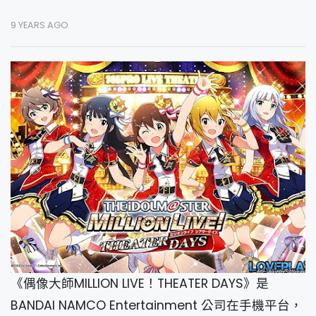
9 YEARS AGO
《偶像大師MILLION LIVE！THEATER DAYS》是
BANDAI NAMCO Entertainment 公司在手機平台，