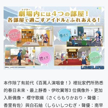
本作除了有前代《百萬人演唱會！》裡玩家們所熟悉
的春日未來、最上靜香、伊吹翼等3 位偶像外，更加
入新偶像‧ 櫻守歌織（さくらもりかおり，聲優：
香里有佐）與白石紬（しらいしつむぎ，聲優：南早