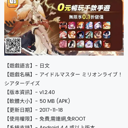
【遊戲語言】- 日文
【遊戲名稱】- アイドルマスター ミリオンライブ！
シアターデイズ
【版本資訊】- v1.2.40
【軟體大小】- 50 MB (APK)
【更新日期】- 2017-11-18
【使用權限】- 免費,需連網,免ROOT
【系統支持】- Android 4.4 或以上版本