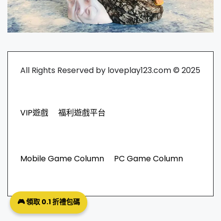
All Rights Reserved by loveplay123.com © 2025
VIP遊戲
福利遊戲平台
Mobile Game Column
PC Game Column
🎮 領取 0.1 折禮包碼