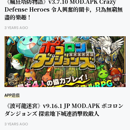
《瘋狂塔防物語》v3.7.10 MOD.APK Crazy
Defense Heroes 令人興奮的關卡，只為無窮無
盡的樂趣！
3 YEARS AGO
APP遊戲
《波可龍迷宮》v9.16.1 JP MOD.APK ポコロン
ダンジョンズ 探索地下城連消擊敗敵人
3 YEARS AGO