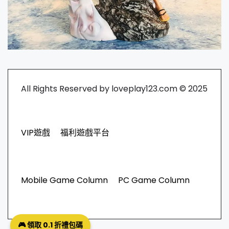
All Rights Reserved by loveplay123.com © 2025
VIP遊戲
福利遊戲平台
Mobile Game Column
PC Game Column
🎮 領取 0.1 折禮包碼