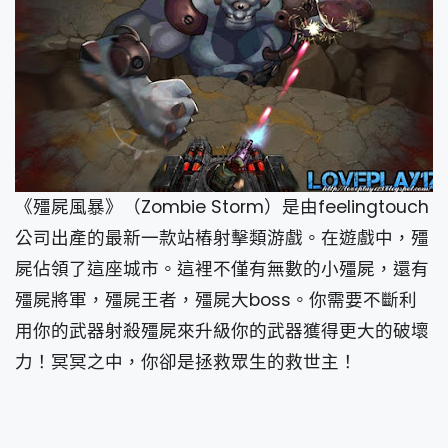
《殭屍風暴》（Zombie Storm）是由feelingtouch
公司出產的最新一款站樁射擊類游戲。在遊戲中，殭
屍佔領了這座城市。這裡不僅有無數的小殭屍，還有
殭屍將軍，殭屍王者，殭屍大boss。你需要不斷利
用你的武器射殺殭屍來升級你的武器獲得更大的破壞
力！冥冥之中，你卻是拯救眾生的救世主！