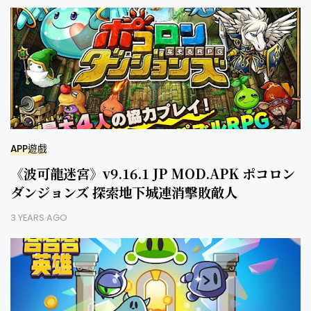
APP遊戲
《波可龍迷宮》v9.16.1 JP MOD.APK ポコロン
ダンジョンズ 探索地下城連消擊敗敵人
3 YEARS AGO