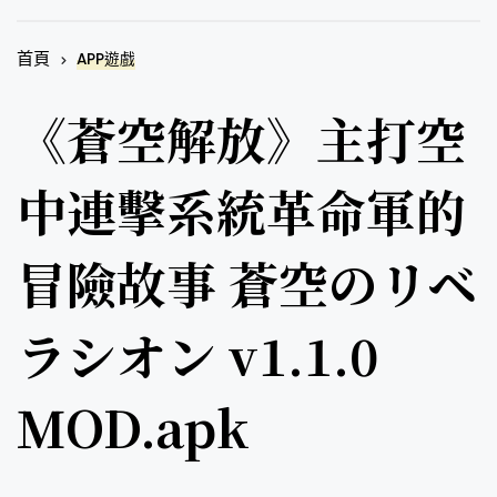
首頁
APP遊戲
《蒼空解放》主打空
中連擊系統革命軍的
冒險故事 蒼空のリベ
ラシオン v1.1.0
MOD.apk