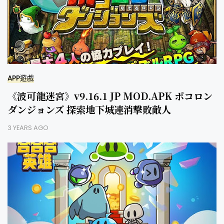
APP遊戲
《波可龍迷宮》v9.16.1 JP MOD.APK ポコロン
ダンジョンズ 探索地下城連消擊敗敵人
3 YEARS AGO