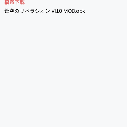
檔案下載
蒼空のリベラシオン v1.1.0 MOD.apk