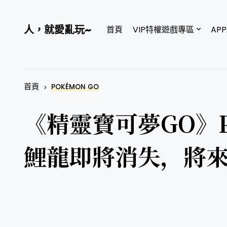
人，就愛亂玩~
首頁
VIP特權遊戲專區
AP
首頁
POKÉMON GO
《精靈寶可夢GO》P
鯉龍即將消失，將