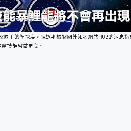
眼手的準快度，但近期根據國外知名網站HUB的消息指出P
可夢精靈技能會做更動。