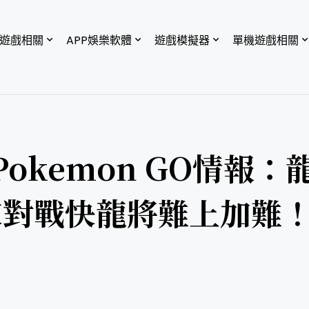
P遊戲相關
APP娛樂軟體
遊戲模擬器
單機遊戲相關
okemon GO情報：
來對戰快龍將難上加難