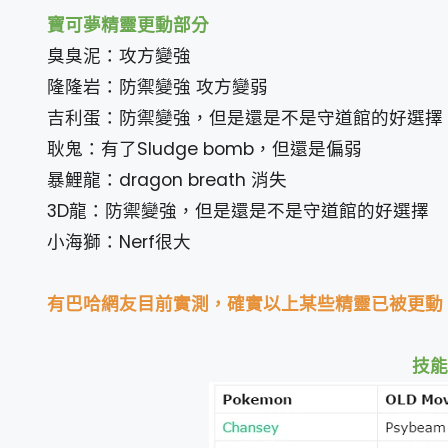
寶可夢精靈更動部分
臭臭泥：攻方變強
隆隆岩：防禦變強 攻方變弱
吉利蛋：防禦變強，但是還是不是守道館的好選擇
耿鬼：有了Sludge bomb，但還是偏弱
暴鯉龍：dragon breath 消失
3D龍：防禦變強，但是還是不是守道館的好選擇
小海獅：Nerf很大
有巴哈網友目前實測，確實以上某些精靈已被更動
技能