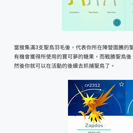
當搜集滿3支聖鳥羽毛後，代表你所在陣營圖騰的
有機會獲得所使用的寶可夢的糖果，而戰勝聖鳥後
然後你就可以在活動的後續去抓捕聖鳥了。