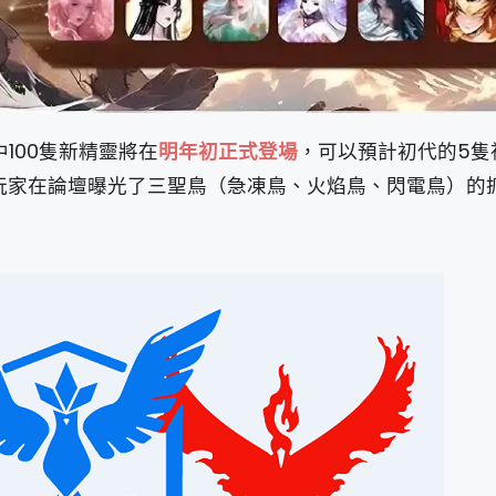
100隻新精靈將在
明年初正式登場
，可以預計初代的5隻
玩家在論壇曝光了三聖鳥（急凍鳥、火焰鳥、閃電鳥）的