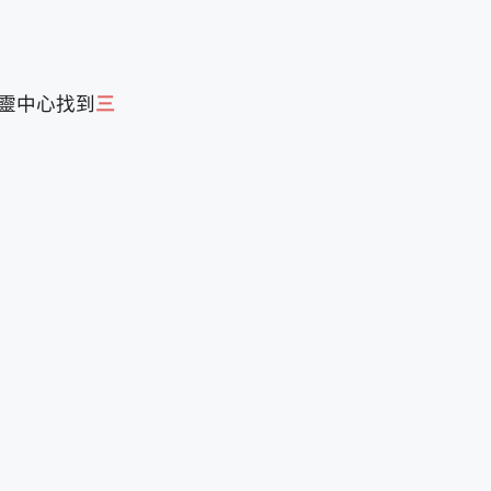
靈中心找到
三