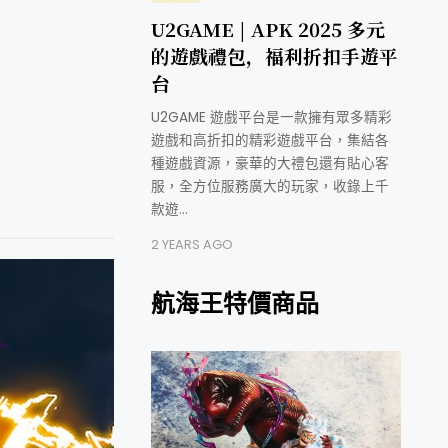
U2GAME | APK 2025 多元
的遊戲禮包，福利折扣手遊平
台
U2GAME 遊戲平台是一款擁有眾多精彩
遊戲和高折扣的精彩遊戲平台，集結各
種遊戲資源，豪華的大禮包還有貼心客
服，全方位服務廣大的玩家，收錄上千
款遊…
2 YEARS AGO
航海王特價商品