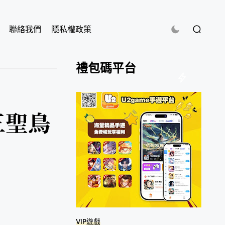
聯絡我們
隱私權政策
禮包碼平台
三聖鳥
VIP遊戲