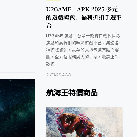
U2GAME | APK 2025 多元
的遊戲禮包，福利折扣手遊平
台
U2GAME 遊戲平台是一款擁有眾多精彩
遊戲和高折扣的精彩遊戲平台，集結各
種遊戲資源，豪華的大禮包還有貼心客
服，全方位服務廣大的玩家，收錄上千
款遊…
2 YEARS AGO
航海王特價商品