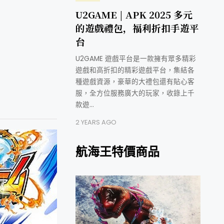
U2GAME | APK 2025 多元
的遊戲禮包，福利折扣手遊平
台
U2GAME 遊戲平台是一款擁有眾多精彩
遊戲和高折扣的精彩遊戲平台，集結各
種遊戲資源，豪華的大禮包還有貼心客
服，全方位服務廣大的玩家，收錄上千
款遊…
2 YEARS AGO
航海王特價商品