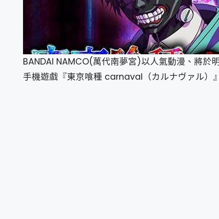
BANDAI NAMCO(萬代南夢宮)以人氣動漫、
手機遊戲『東京喰種 carnaval（カルナヴァル）』已