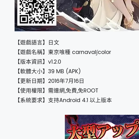
【遊戲語言】日文
【遊戲名稱】東京喰種 carnaval∫color
【版本資訊】v1.2.0
【軟體大小】39 MB (APK)
【更新日期】2016年7月16日
【使用權限】需連網,免費,免ROOT
【系統要求】支持Android 4.1 以上版本