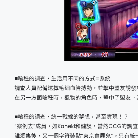
■喰種的調查，生活用不同的方式=系統
調查人員配備選擇毛細血管搏動，並擊中盟友誘發
在另一方面喰種時，獵物的角色時，擊中了盟友。其
■喰種的調查，統一戰線的夢想，甚至實現！？
“案例去”成員，如Kaneki和健談，當然CCG的
誰聚集後，又一個字符裝點“東京食屍鬼”。只有