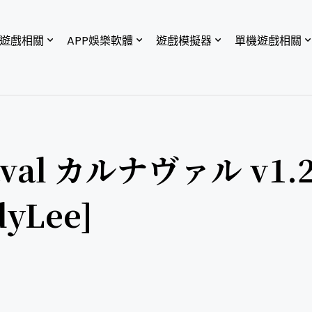
P遊戲相關
APP娛樂軟體
遊戲模擬器
單機遊戲相關
al カルナヴァル v1.2
yLee]