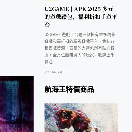
U2GAME | APK 2025 多元
的遊戲禮包，福利折扣手遊平
台
U2GAME 遊戲平台是一款擁有眾多精彩
遊戲和高折扣的精彩遊戲平台，集結各
種遊戲資源，豪華的大禮包還有貼心客
服，全方位服務廣大的玩家，收錄上千
款遊…
2 YEARS AGO
航海王特價商品