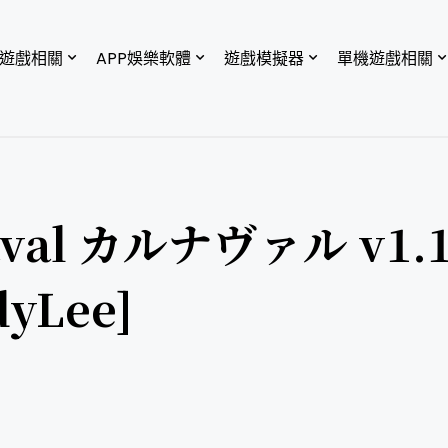
P遊戲相關
APP娛樂軟體
遊戲模擬器
單機遊戲相關
al カルナヴァル v1.1
yLee]