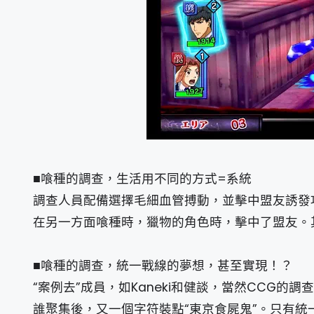
■喰種的調查，生活用不同的方式=系統
調查人員配備選擇毛細血管搏動，並擊中盟友誘發
在另一方面喰種時，獵物的角色時，擊中了盟友。其
■喰種的調查，統一戰線的夢想，甚至實現！？
“案例去”成員，如Kaneki和健談，當然CCG的
誰聚集後，又一個字符裝點“東京食屍鬼”。只有