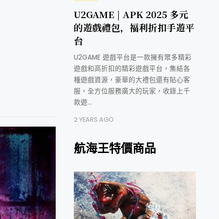
U2GAME | APK 2025 多元
的遊戲禮包，福利折扣手遊平
台
U2GAME 遊戲平台是一款擁有眾多精彩
遊戲和高折扣的精彩遊戲平台，集結各
種遊戲資源，豪華的大禮包還有貼心客
服，全方位服務廣大的玩家，收錄上千
款遊…
2 YEARS AGO
航海王特價商品