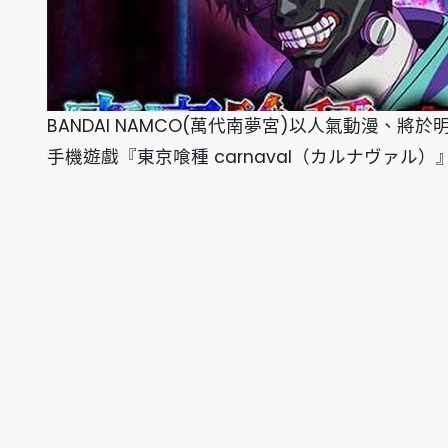
BANDAI NAMCO(萬代南夢宮)以人氣動漫、
手機遊戲『東京喰種 carnaval（カルナヴァル）』已