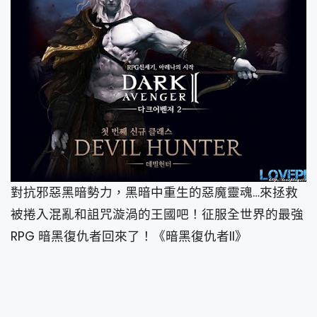
對抗邪惡黑暗勢力，黑暗中重生的惡魔靈魂…來拯救
被捲入混亂和詛咒漩渦的王國吧！征服全世界的最強
RPG 暗黑復仇者回來了！《暗黑復仇者II》