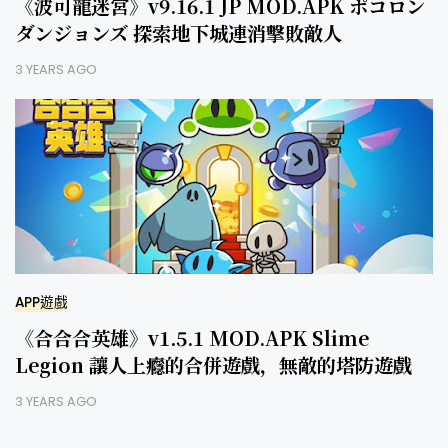
《波可龍迷宮》v9.16.1 JP MOD.APK ポコロン
ダンジョンズ 探索地下城連消擊敗敵人
3 YEARS AGO
APP遊戲
《合合合英雄》v1.5.1 MOD.APK Slime
Legion 讓人上癮的合併遊戲，無敵的塔防遊戲
3 YEARS AGO