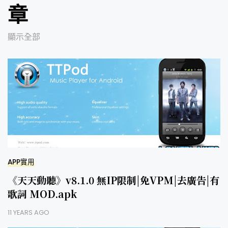
章
顯示全部
APP實用
《天天動聽》v8.1.0 無IP限制|免VPM|去廣告|有
歌詞 MOD.apk
11 YEARS AGO