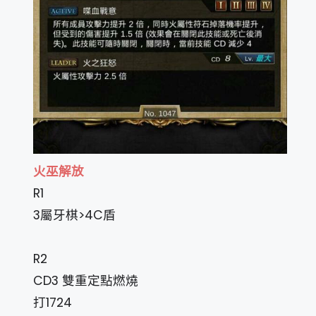
火巫解放
R1
3屬牙棋>4C盾
R2
CD3 雙重定點燃燒
打1724