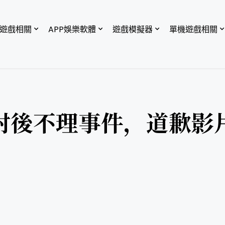
P遊戲相關
APP娛樂軟體
遊戲模擬器
單機遊戲相關
射後不理事件，道歉影