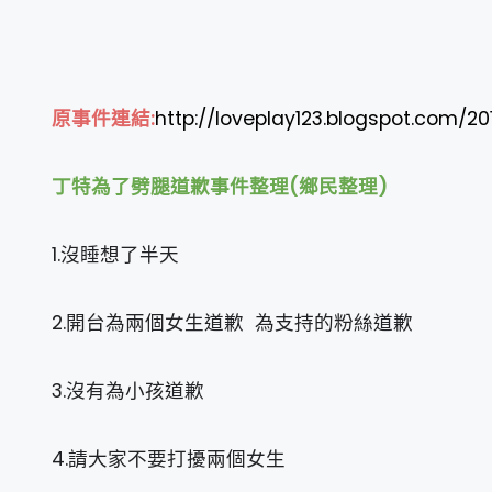
原事件連結:
http://loveplay123.blogspot.com/201
丁特為了劈腿道歉事件整理(鄉民
整理
)
1.沒睡想了半天
2.開台為兩個女生道歉 為支持的粉絲道歉
3.沒有為小孩道歉
4.請大家不要打擾兩個女生