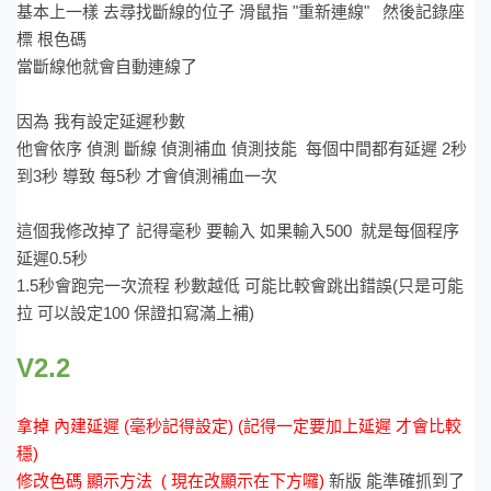
基本上一樣 去尋找斷線的位子 滑鼠指 "重新連線" 然後記錄座
標 根色碼
當斷線他就會自動連線了
因為 我有設定延遲秒數
他會依序 偵測 斷線 偵測補血 偵測技能 每個中間都有延遲 2秒
到3秒 導致 每5秒 才會偵測補血一次
這個我修改掉了 記得毫秒 要輸入 如果輸入500 就是每個程序
延遲0.5秒
1.5秒會跑完一次流程 秒數越低 可能比較會跳出錯誤(只是可能
拉 可以設定100 保證扣寫滿上補)
V2.2
拿掉 內建延遲 (毫秒記得設定) (記得一定要加上延遲 才會比較
穩)
修改色碼 顯示方法 ( 現在改顯示在下方囉)
新版 能準確抓到了