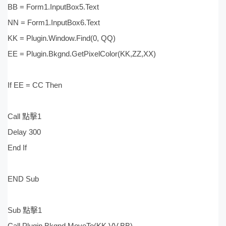
BB = Form1.InputBox5.Text
NN = Form1.InputBox6.Text
KK = Plugin.Window.Find(0, QQ)
EE = Plugin.Bkgnd.GetPixelColor(KK,ZZ,XX)
If EE = CC Then
Call 點擊1
Delay 300
End If
END Sub
Sub 點擊1
Call Plugin.Bkgnd.MoveTo(KK,VV,BB)