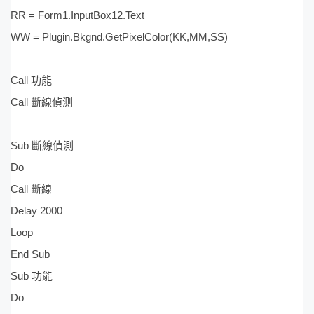
RR = Form1.InputBox12.Text
WW = Plugin.Bkgnd.GetPixelColor(KK,MM,SS)
Call 功能
Call 斷線偵測
Sub 斷線偵測
Do
Call 斷線
Delay 2000
Loop
End Sub
Sub 功能
Do