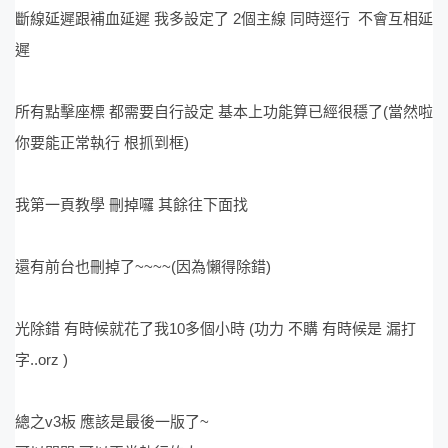
斷線延遲跟補血延遲 我多設定了 2個主線 同時逕行 不會互相延
遲
所有點擊座標 都需要自行設定 基本上功能算已經很穩了(當然啦
你要能正常執行 根抓到框)
我第一頁教學 刪掉囉 其餘往下面找
還有前台也刪掉了~~~~(因為懶得除錯)
光除錯 有時候就花了我10多個小時 (功力 不購 有時候是 漏打
字..orz )
總之v3板 應該是最後一版了~