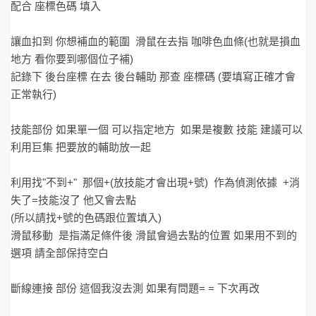
配合 座標色碼 填入
讓血扣到 你想補血的範圍 滑鼠在去指 咖啡色血條(也就是損血
地方 看你要到哪個位子補)
記錄下 後台座標 在去 後台輔助 那查 座標碼 (要填寫正確才會
正常執行)
技能部份 如果單一個 可以指定地方 如果是複數 技能 建議可以
利用巨集 把要放的輔助放一起
利用找"不到+" 那個+(放技能才會出現+號) 作為偵測依據 +消
失了=技能沒了 他又會去點
(所以請找+號的色碼跟位置填入)
滑鼠移動 是指滿足條件後 滑鼠會過去點的位置 如果用不到的
選項 請全部保持空白
斷線連接 部份 這個我沒去測 如果有問題= = 下次再改