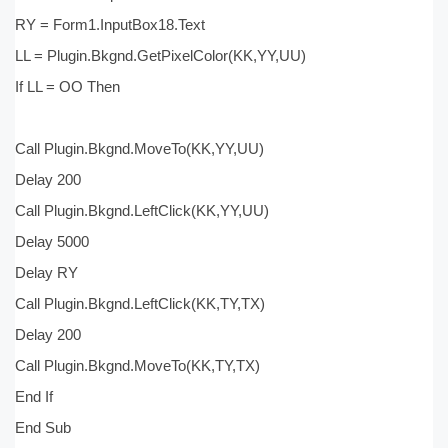
RY = Form1.InputBox18.Text
LL = Plugin.Bkgnd.GetPixelColor(KK,YY,UU)
If LL = OO Then
Call Plugin.Bkgnd.MoveTo(KK,YY,UU)
Delay 200
Call Plugin.Bkgnd.LeftClick(KK,YY,UU)
Delay 5000
Delay RY
Call Plugin.Bkgnd.LeftClick(KK,TY,TX)
Delay 200
Call Plugin.Bkgnd.MoveTo(KK,TY,TX)
End If
End Sub