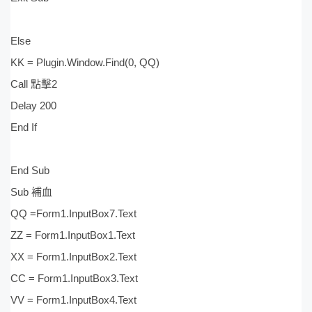
Else
KK = Plugin.Window.Find(0, QQ)
Call 點擊2
Delay 200
End If
End Sub
Sub 補血
QQ =Form1.InputBox7.Text
ZZ = Form1.InputBox1.Text
XX = Form1.InputBox2.Text
CC = Form1.InputBox3.Text
VV = Form1.InputBox4.Text