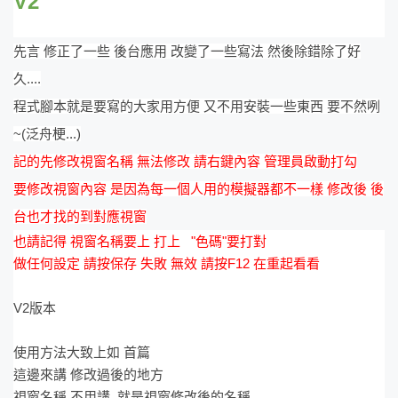
V2
先言 修正了一些 後台應用 改變了一些寫法 然後除錯除了好
久....
程式腳本就是要寫的大家用方便 又不用安裝一些東西 要不然咧
~(泛舟梗...)
記的先修改視窗名稱 無法修改 請右鍵內容 管理員啟動打勾
要修改視窗內容 是因為每一個人用的模擬器都不一樣 修改後 後
台也才找的到對應視窗
也請記得 視窗名稱要上 打上 "色碼"要打對
做任何設定 請按保存 失敗 無效 請按F12 在重起看看
V2版本
使用方法大致上如 首篇
這邊來講 修改過後的地方
視窗名稱 不用講 就是視窗修改後的名稱