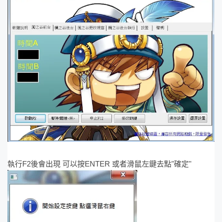
執行F2後會出現 可以按ENTER 或者滑鼠左鍵去點"確定"