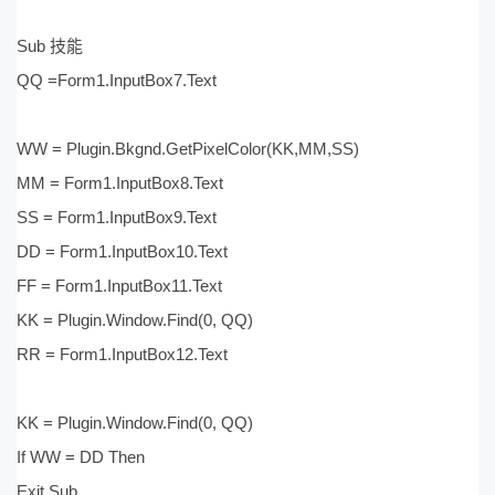
Sub 技能
QQ =Form1.InputBox7.Text
WW = Plugin.Bkgnd.GetPixelColor(KK,MM,SS)
MM = Form1.InputBox8.Text
SS = Form1.InputBox9.Text
DD = Form1.InputBox10.Text
FF = Form1.InputBox11.Text
KK = Plugin.Window.Find(0, QQ)
RR = Form1.InputBox12.Text
KK = Plugin.Window.Find(0, QQ)
If WW = DD Then
Exit Sub