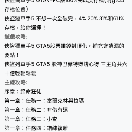
俠盜獵車手5 GTAV-PC版100%完成度存檔(附gta5
存檔位置)
俠盜獵車手5 不想一次全破完，4% 20% 31%和61.1%
存檔，給你選擇！
遊戲攻略:
俠盜獵車手5 GTA5股票賺錢封頂化，補充會遺漏的
要點！
俠盜列車手5 GTA5 股神巴菲特賺錢心得 三主角共六
十億輕輕鬆鬆
主線攻略
:
序章：絕命狂徒
第一章：任務一：富蘭克林與拉瑪
第一章：任務二：有借有還
第一章：任務三：小查
第一章：任務四：錯綜複雜