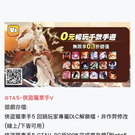
GTA5-
俠盜獵車手V
遊戲存檔:
俠盜獵車手5 回鍋玩家專屬DLC解鎖檔，非作弊修改
(線上/下皆可用)