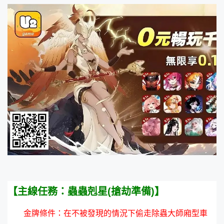
【主線任務：蟲蟲剋星(搶劫準備)】
金牌條件：在不被發現的情況下偷走除蟲大師廂型車