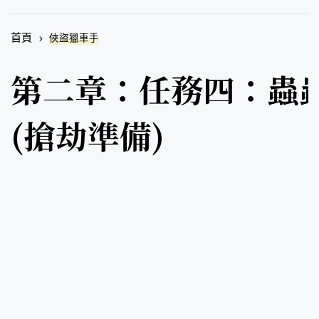
首頁
俠盜獵車手
第二章：任務四：蟲
(搶劫準備)