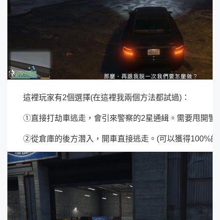
這裡玩家有2個選擇(在這裡我兩個方法都試過)：
①直接打劫車逃走，會引來警察的2星通緝。需要甩開警
②從倉庫的後方潛入，開車直接逃走。(可以獲得100%的