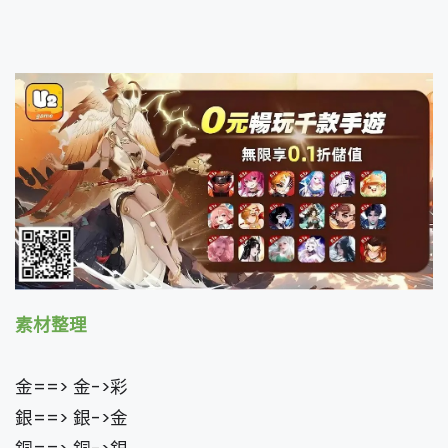
素材整理
金==> 金->彩
銀==> 銀->金