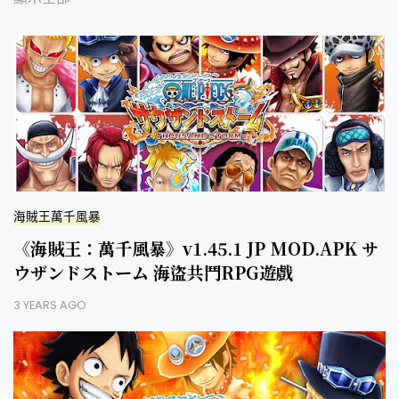
海賊王萬千風暴
《海賊王：萬千風暴》v1.45.1 JP MOD.APK サ
ウザンドストーム 海盜共鬥RPG遊戲
3 YEARS AGO