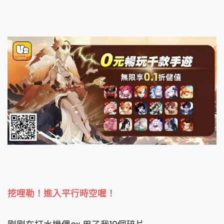
挖哩勒！進入平行時空喔！