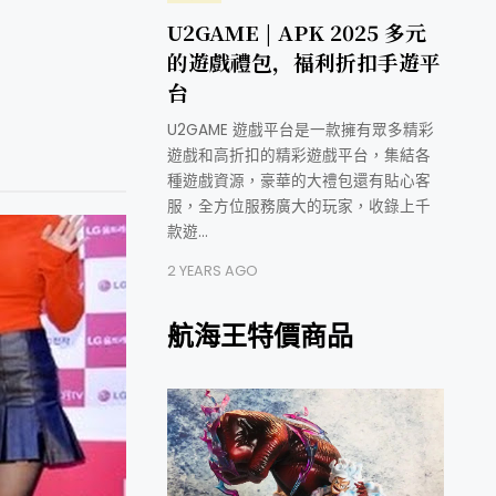
U2GAME | APK 2025 多元
的遊戲禮包，福利折扣手遊平
台
U2GAME 遊戲平台是一款擁有眾多精彩
遊戲和高折扣的精彩遊戲平台，集結各
種遊戲資源，豪華的大禮包還有貼心客
服，全方位服務廣大的玩家，收錄上千
款遊…
2 YEARS AGO
航海王特價商品