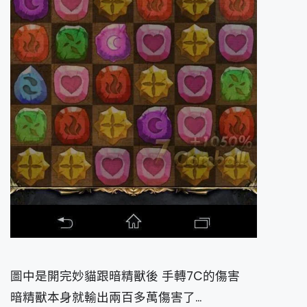
圖中是開完妙貓跟暗精獸後 手轉7C的傷害
暗精獸本身就輸出兩百多萬傷害了...