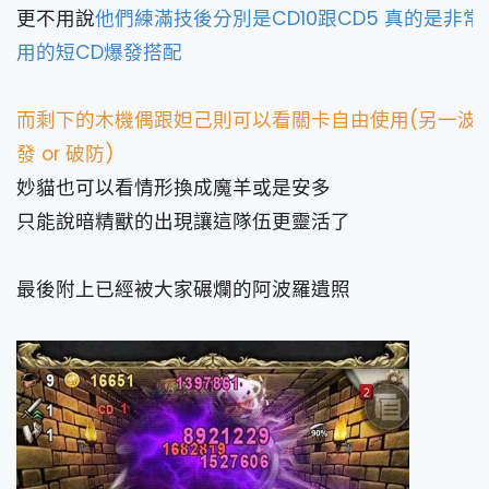
更不用說
他們練滿技後分別是CD10跟CD5 真的是非常
用的短CD爆發搭配
而剩下的木機偶跟妲己則可以看關卡自由使用(另一波
發 or 破防)
妙貓也可以看情形換成魔羊或是安多
只能說暗精獸的出現讓這隊伍更靈活了
最後附上已經被大家碾爛的阿波羅遺照