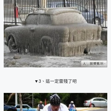
▼3、這一定雷殘了吧