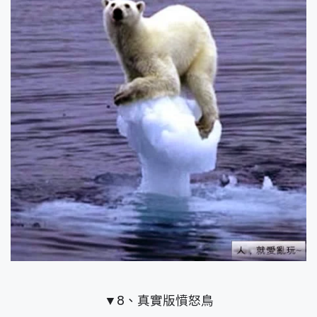
▼8、真實版憤怒鳥