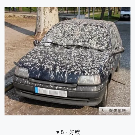
▼8、好糗