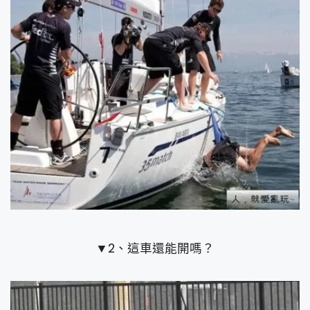
▼2、這車還能開嗎？