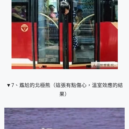
▼7、尷尬的北極熊（這張有點傷心，溫室效應的結
果）