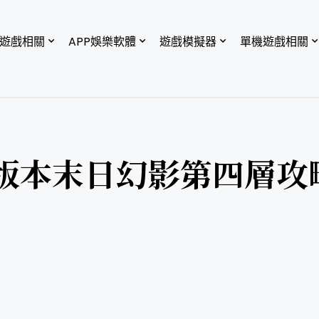
P遊戲相關
APP娛樂軟體
遊戲模擬器
單機遊戲相關
2版本末日幻影第四層攻