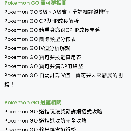
Pokemon GO 寶可夢相關
Pokemon GO S級、A級寶可夢詳細評鑑排行
Pokemon GO CP與HP成長解析
Pokemon GO 體重身高跟CPHP成長關係
Pokemon GO 團隊類型分佈表
Pokemon GO IV值分析解說
Pokemon GO 寶可夢技能實用表
Pokemon GO 寶可夢滿CP值總整
Pokemon GO 自動計算IV值，寶可夢未來發展的關
鍵！
Pokemon GO 道館相關
Pokemon GO 道館玩法獎勵詳細招式攻略
Pokemon GO 道館進攻防守全攻略
Pokemon GO 輸出傷害排行榜