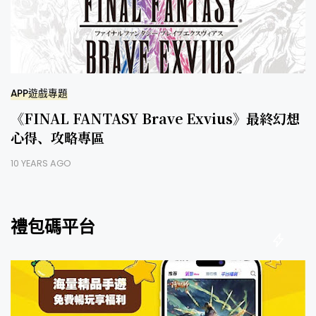
APP遊戲專題
《FINAL FANTASY Brave Exvius》最終幻想
心得、攻略專區
10 YEARS AGO
禮包碼平台