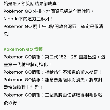
始是愚人節笑話結果卻成真！
Pokémon GO 外掛、地圖資訊網站全面淪陷，
Niantic下的這刀血淋淋！
Pokémon GO 明上午10點開放台灣區，確定是假消
息!
Pokemon GO 情報
Pokemon GO情報：第二代 152 - 251 圖鑑出爐，這
些第一代精靈將可進化！
Pokemon GO情報：補給站你不知道的驚人祕密！
Pokemon GO情報：龍息暴鯉龍即將消失，將來對
戰快龍將難上加難！
Pokemon GO情報：三聖鳥將由任務取得羽毛對戰
後取得！