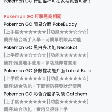
Pokemon GO 行動搖桿可在家裡抓寶可夢！
Pokemon GO 打擊黑商相關
Pokemon GO 簡易介面 PokeBuddy
[上手度★★★★★★][功能★★★☆☆☆]
簡評:適合新手入學，可簡單明瞭其功能
Pokemon GO 黑白多功能 NecroBot
[上手度★★☆☆☆☆][功能★★★★★★]
簡評:推薦老手使用，多功能非常實用
Pokemon GO 多數據功能介面 Latest Build
[上手度★★★★★☆][功能★★★★★☆]
簡評:綜合功能，下載預防突發狀況使用
Pokemon GO 彩色介面多功能 Catchem
[上手度★★★★★
★
][功能★★★★★
★
]
簡評:綜合功能，實用又很好上手