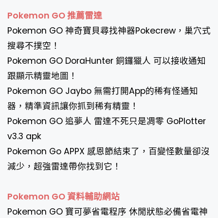
Pokemon GO 推薦雷達
Pokemon GO 神奇寶貝尋找神器Pokecrew，巢穴式
搜尋不撲空！
Pokemon GO DoraHunter 銅鑼獵人 可以接收通知
跟顯示精靈地圖！
Pokemon GO Jaybo 無需打開App的稀有怪通知
器，精準資訊讓你抓到稀有精靈！
Pokemon GO 追夢人 雷達不死只是凋零 GoPlotter
v3.3 apk
Pokemon Go APPX 感恩節結束了，百變怪數量卻沒
減少，超強雷達帶你找到它！
Pokemon GO 資料輔助網站
Pokemon GO 寶可夢省電程序 休閒狀態必備省電神