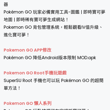
器
Pokémon GO 玩家必備實用工具-圖鑑 | 即時寶可夢
地圖 | 即時稀有寶可夢生成網站！
Pokemon GO 背包管理系統，輕鬆觀看IV值升級、
進化寶可夢！
Pokemon GO APP修改
Pokémon GO 降低Android版本限制 MOD.apk
Pokemon GO Root手機玩遊戲
SuperSU Root 手機也可以玩 Pokémon GO 的超簡
單方法！
Pokemon GO 懶人系列