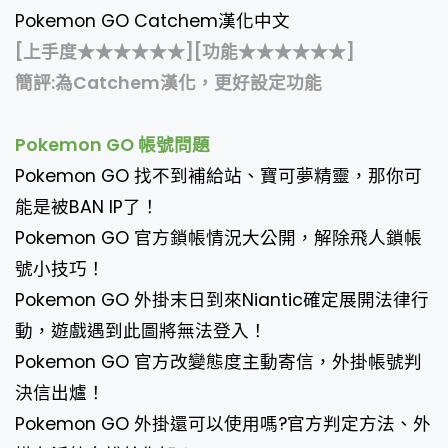
Pokemon GO Catchem漢化中文
[上手度★★★★★
★
][功能★★★★★
★
]
簡評:為
Catchem漢化，更好設定功能
Pokemon GO 帳號問題
Pokemon GO 找不到補給站、寶可夢精靈，那你可
能是被BAN IP了！
Pokemon GO 官方鎖帳情況大公開，解除飛人鎖帳
號小技巧！
Pokemon GO 外掛末日到來Niantic確定展開法律行
動，遊戲遇到此圖將無法登入！
Pokemon GO 官方改變態度主動寄信，外掛帳號判
決信出爐！
Pokemon GO 外掛還可以使用嗎?官方判定方法、外